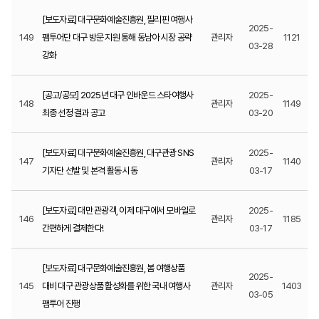
[보도자료] 대구문화예술진흥원, 필리핀 여행사
2025-
149
팸투어단 대구 방문 지원 통해 동남아 시장 공략
관리자
1121
03-28
강화
[공고/공모] 2025년 대구 인바운드 스타여행사
2025-
148
관리자
1149
최종 선정 결과 공고
03-20
[보도자료] 대구문화예술진흥원, 대구관광 SNS
2025-
147
관리자
1140
기자단 선발 및 본격 활동 시동
03-17
[보도자료] 대만 관광객, 이제 대구에서 모바일로
2025-
146
관리자
1185
간편하게 결제한다!
03-17
[보도자료] 대구문화예술진흥원, 봄 여행상품
2025-
145
대비 대구 관광상품 활성화를 위한 국내 여행사
관리자
1403
03-05
팸투어 진행