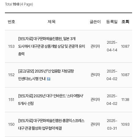
Total
198
(4 Page)
번호
제목
글쓴이
등록일
조회
[보도자료] 대구문화예술진흥원, 일본 3개
2025-
153
도시에서 대구관광 상품개발 상담 및 관광객 유치
관리자
1087
04-14
총력
[공고/공모] 2025년 「산업융합 지방공항
2025-
152
관리자
1087
인센티브」 시행 안내
04-02
[보도자료] 2025년 대구 인바운드 ‘스타여행사’
2025-
151
관리자
1138
5개사 선정
04-02
[보도자료] 대구문화예술진흥원·홍콩익스프레스
2025-
150
관리자
1093
대구 관광 활성화 업무협약 체결
03-31