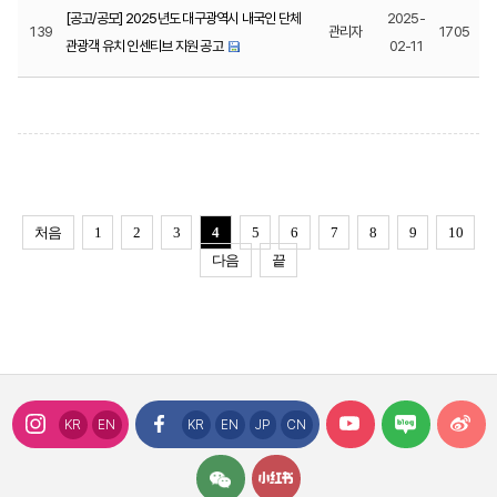
[공고/공모] 2025년도 대구광역시 내국인 단체
2025-
139
관리자
1705
관광객 유치 인센티브 지원 공고
02-11
처음
1
2
3
4
5
6
7
8
9
10
다음
끝
KR
EN
KR
EN
JP
CN