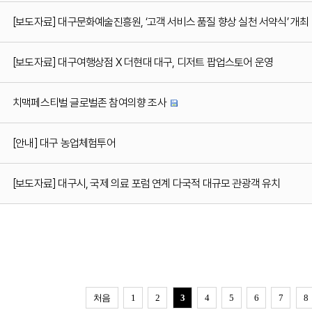
[보도자료] 대구문화예술진흥원, ‘고객 서비스 품질 향상 실천 서약식’ 개최
[보도자료] 대구여행상점 X 더현대 대구, 디저트 팝업스토어 운영
치맥페스티벌 글로벌존 참여의향 조사
[안내] 대구 농업체험투어
[보도자료] 대구시, 국제 의료 포럼 연계 다국적 대규모 관광객 유치
처음
1
2
3
4
5
6
7
8