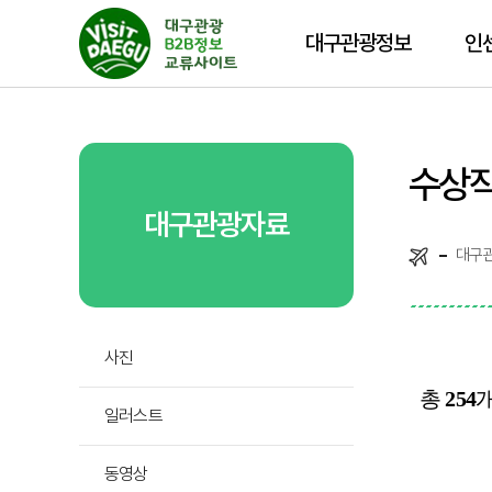
대구관광정보
인
수상작
대구관광자료
대구
사진
총
254
일러스트
동영상