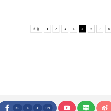
처음
1
2
3
4
5
6
7
8
KR
EN
JP
CN