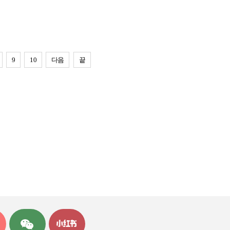
9
10
다음
끝