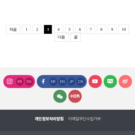
처음
1
2
3
4
5
6
7
8
9
10
다음
끝
KR
EN
KR
EN
JP
CN
개인정보처리방침
이메일무단수집거부