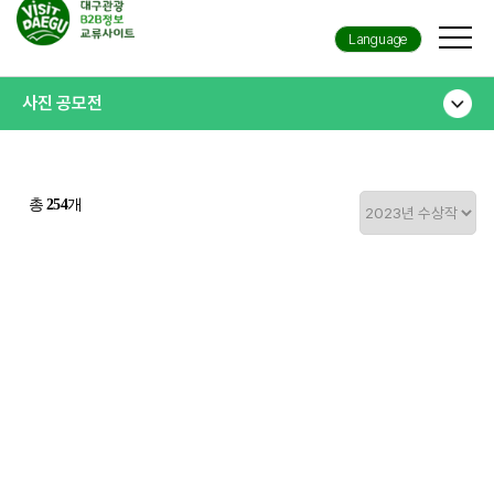
Language
사진 공모전
총
254
개