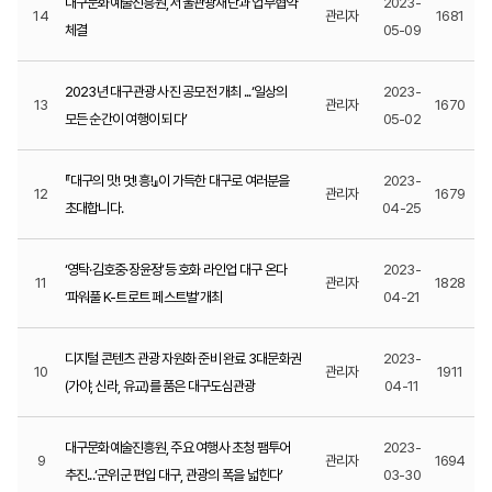
대구문화예술진흥원, 서울관광재단과 업무협약
2023-
14
관리자
1681
체결
05-09
2023년 대구관광 사진 공모전 개최 ...‘일상의
2023-
13
관리자
1670
모든 순간이 여행이 되다’
05-02
『대구의 맛! 멋! 흥!』이 가득한 대구로 여러분을
2023-
12
관리자
1679
초대합니다.
04-25
‘영탁·김호중·장윤정’등 호화 라인업 대구 온다
2023-
11
관리자
1828
‘파워풀 K-트로트 페스트벌’개최
04-21
디지털 콘텐츠 관광 자원화 준비 완료 3대문화권
2023-
10
관리자
1911
(가야, 신라, 유교)를 품은 대구도심관광
04-11
대구문화예술진흥원, 주요 여행사 초청 팸투어
2023-
9
관리자
1694
추진...‘군위군 편입 대구, 관광의 폭을 넓힌다’
03-30