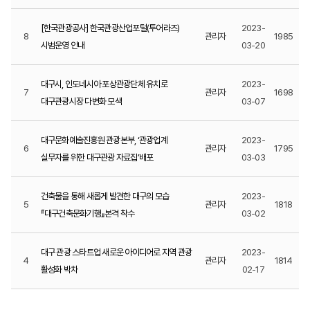
[한국관광공사] 한국관광산업포털(투어라즈)
2023-
8
관리자
1985
시범운영 안내
03-20
대구시, 인도네시아 포상관광단체 유치로
2023-
7
관리자
1698
대구관광시장 다변화 모색
03-07
대구문화예술진흥원 관광본부, ‘관광업계
2023-
6
관리자
1795
실무자를 위한 대구관광 자료집’배포
03-03
건축물을 통해 새롭게 발견한 대구의 모습
2023-
5
관리자
1818
『대구건축문화기행』본격 착수
03-02
대구 관광 스타트업 새로운 아이디어로 지역 관광
2023-
4
관리자
1814
활성화 박차
02-17