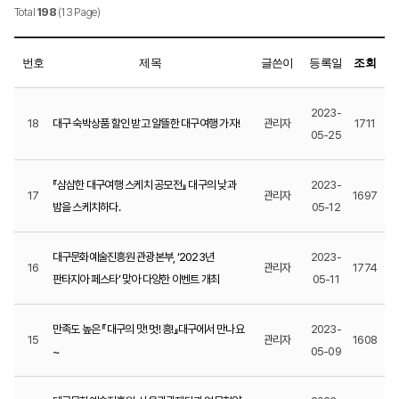
Total
198
(13 Page)
번호
제목
글쓴이
등록일
조회
2023-
18
대구 숙박상품 할인 받고 알뜰한 대구여행 가자!
관리자
1711
05-25
『삼삼한 대구여행 스케치 공모전』 대구의 낮과
2023-
17
관리자
1697
밤을 스케치하다.
05-12
대구문화예술진흥원 관광본부, ‘2023년
2023-
16
관리자
1774
판타지아 페스타’ 맞아 다양한 이벤트 개최
05-11
만족도 높은 『대구의 맛! 멋! 흥!』대구에서 만나요
2023-
15
관리자
1608
~
05-09