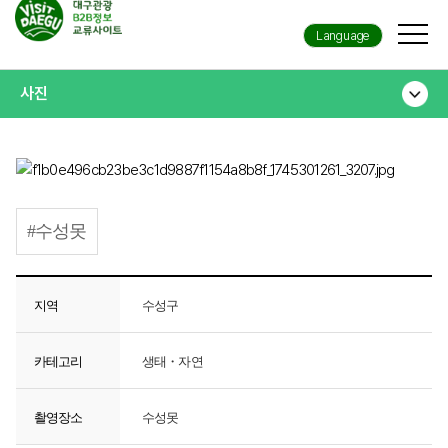
Language
사진
#수성못
지역
수성구
카테고리
생태・자연
촬영장소
수성못