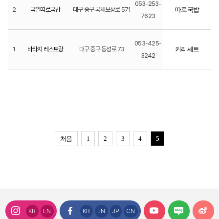
053-253-
2
국일따로국밥
대구 중구 국채보상로 571
따로국밥
7623
053-425-
1
바라지 레스토랑
대구 중구 동성로 73
커리세트
3242
처음
1
2
3
4
5
KR
EN
KR
EN
JP
CN