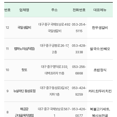
번호
업체명
주소
전화번호
대표메뉴
대구 중구 국채보상로 492
053-254-
12
국일생갈비
한우생갈비
국일생갈비
5115
대구 중구 공평로 26-17,
053-428-
11
벱하노이(삼덕점)
쌀국수,반쎄오
2층
3338
대구 중구 명덕로 333,
053-256-
10
힛또
초밥정식
대백프라자 11층
6868
대구 중구 동성로3길 67,
053-424-
9
뉴살라딘 동성로점
커리,탄두리치킨
지하 1층
9259
해금강
대구 중구 국채보상로 567-
053-426-
복불고기세트,
8
근대골목직영점
1
0077
복샤브전골