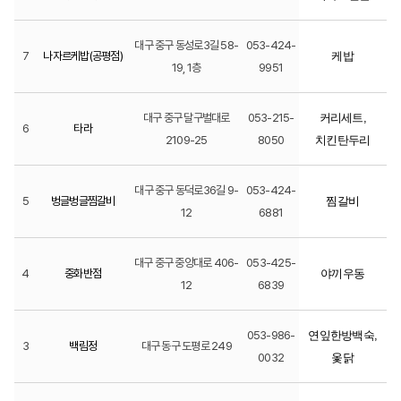
대구 중구 동성로3길 58-
053-424-
7
나자르케밥(공평점)
케밥
19, 1층
9951
대구 중구 달구벌대로
053-215-
커리세트,
6
타라
2109-25
8050
치킨탄두리
대구 중구 동덕로36길 9-
053-424-
5
벙글벙글찜갈비
찜갈비
12
6881
대구 중구 중앙대로 406-
053-425-
4
중화반점
야끼우동
12
6839
053-986-
연잎한방백숙,
3
백림정
대구 동구 도평로 249
0032
옻닭