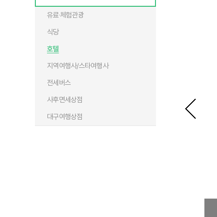
유료·체험관광
식당
호텔
지역여행사/스타여행사
전세버스
사후면세상점
대구여행상점