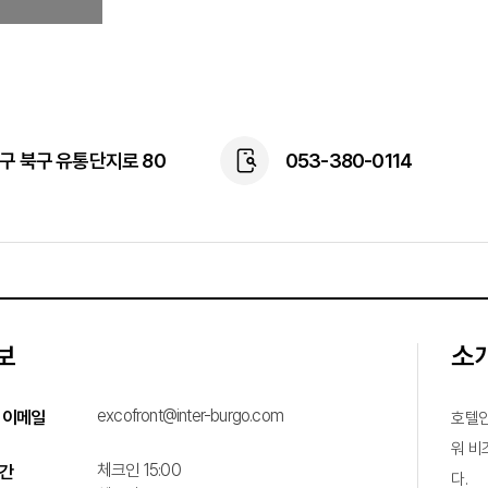
구 북구 유통단지로 80
053-380-0114
보
소
excofront@inter-burgo.com
 이메일
호텔인
워 비
체크인 15:00
간
다.