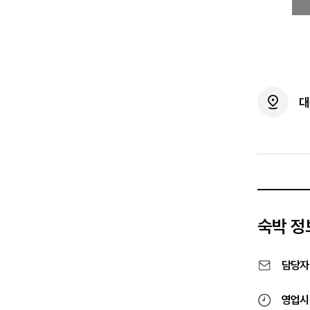
대
숙박 정
담당자
영업시