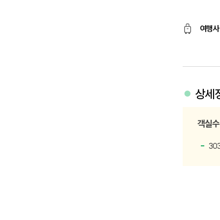
여행사
상세
객실수
30