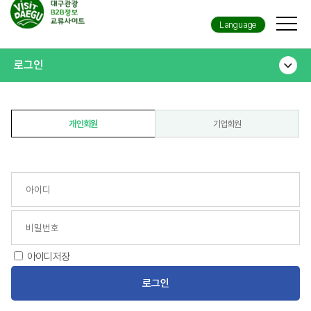
Language
로그인
개인회원
기업회원
아
이
비
디
아이디저장
밀
번