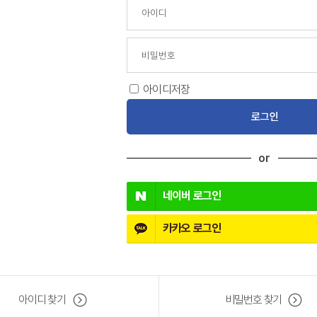
아
이
비
디
아이디저장
밀
번
호
or
네이버
로그인
카카오
로그인
아이디 찾기
비밀번호 찾기