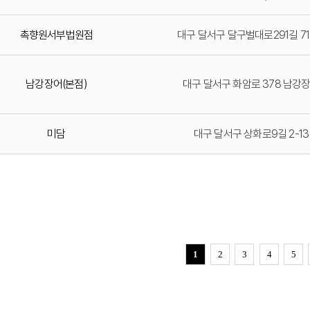
촉향원서부법원점
대구 달서구 달구벌대로291길 71
남강장어(본점)
대구 달서구 화암로 378 남강
미담
대구 달서구 상화로9길 2-13
1
2
3
4
5