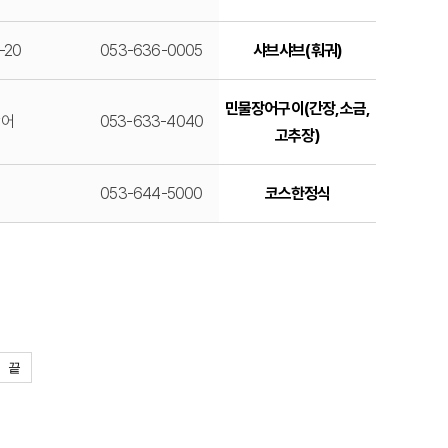
-20
053-636-0005
샤브샤브(훠궈)
민물장어구이(간장,소금,
장어
053-633-4040
고추장)
053-644-5000
코스한정식
끝