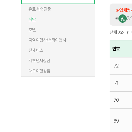
유료·체험관광
※ 업체명
※
장
식당
호텔
전체
72
개 (1
지역여행사/스타여행사
번호
전세버스
사후면세상점
72
대구여행상점
71
70
69