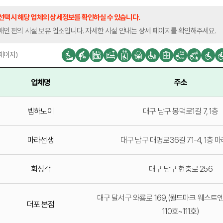
 선택시 해당 업체의 상세정보를 확인하실 수 있습니다.
애인 편의 시설 보유 업소입니다. 자세한 시설 안내는 상세 페이지를 확인해주세요.
 페이지)
업체명
주소
벱하노이
대구 남구 봉덕로1길 7, 1층
마라선생
대구 남구 대명로36길 71-4, 1층 
회성각
대구 남구 현충로 256
대구 달서구 와룡로 169,(월드마크 웨스트엔
더포 본점
110호~111호)