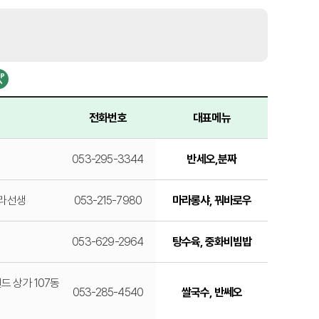
전화번호
대표메뉴
053-295-3344
반세오,분짜
마라선생
053-215-7980
마라롱샤, 꿔바로우
053-629-2964
탕수육, 중화비빔밥
드 상가 107동
053-285-4540
쌀국수, 반쎄오