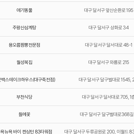
애기똥풀
대구 달서구 앞산순환로 195
주왕산삼계탕
대구 달서구 상화로 34
용오름짬뽕전문점
대구 달서구 달서대로 48-1
월성복집
대구 달서구 와룡로 215
웃백스테이크하우스(대구죽전점)
대구 달서구 달구벌대로 1545, 
부천식당
대구 달서구 달서대로 705, 1
들메꽃
대구 달서구 달구벌대로368길
욕뉴욕 바이 켄싱턴 83타워점
대구 달서구 두류공원로 200, 이월드 8