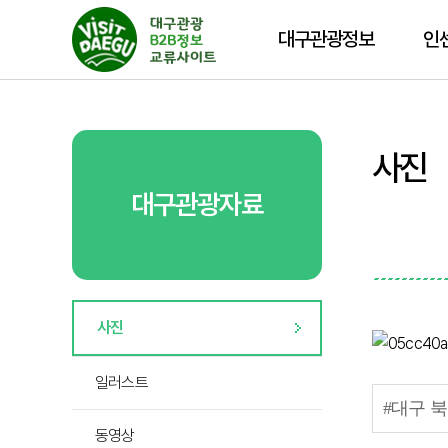
대구관광정보
인
사진
대구관광자료
사진
일러스트
#대구 
동영상