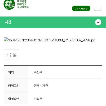
Language
사진
#수성
지역
수성구
카테고리
생태・자연
촬영장소
수성못