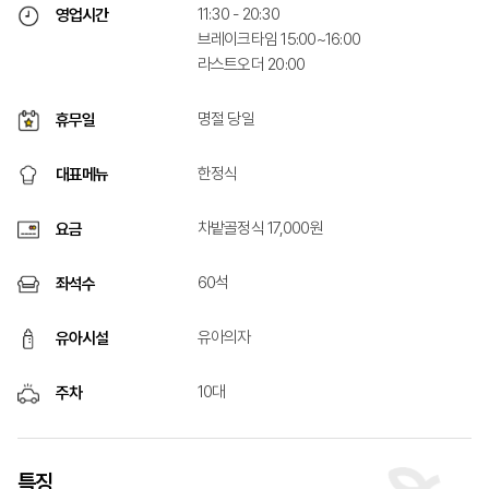
11:30 - 20:30
영업시간
브레이크타임 15:00~16:00
라스트오더 20:00
명절 당일
휴무일
한정식
대표메뉴
차밭골정식 17,000원
요금
60석
좌석수
유아의자
유아시설
10대
주차
특징